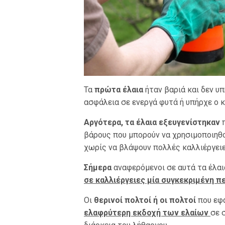
Τα
πρώτα έλαια
ήταν βαριά και δεν υ
ασφάλεια σε ενεργά φυτά ή υπήρχε ο 
Αργότερα, τα έλαια εξευγενίστηκαν
π
βάρους που μπορούν να χρησιμοποιηθο
χωρίς να βλάψουν πολλές καλλιέργειε
Σήμερα
αναφερόμενοι σε αυτά τα έλα
σε καλλιέργειες μία συγκεκριμένη π
Οι
θερινοί πολτοί ή οι πολτοί
που εφα
ελαφρύτερη εκδοχή των ελαίων
σε 