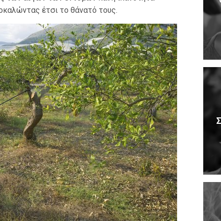
οκαλώντας έτσι το θάνατό τους.
Σ