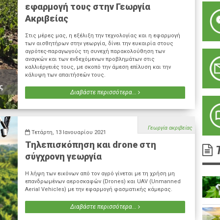
εφαρμογή τους στην Γεωργία
Ακριβείας
Στις μέρες μας, η εξέλιξη την τεχνολογίας και η εφαρμογή
των αισθητήρων στην γεωργία, δίνει την ευκαιρία στους
αγρότες-παραγωγούς τη συνεχή παρακολούθηση των
αναγκών και των ενδεχόμενων προβλημάτων στις
καλλιέργειές τους, με σκοπό την άμεση επίλυση και την
κάλυψη των απαιτήσεών τους.
Διαβάστε περισσότερα...
Γεωργία ακριβείας
Τετάρτη, 13 Ιανουαρίου 2021
Τηλεπισκόπηση και drone στη
Τ
σύγχρονη γεωργία
Η λήψη των εικόνων από τον αγρό γίνεται με τη χρήση μη
επανδρωμένων αεροσκαφών (Drones) και UAV (Unmanned
Aerial Vehicles) με την εφαρμογή φασματικής κάμερας.
Διαβάστε περισσότερα...