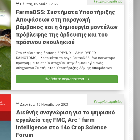
Γεωργία ακριβείας
Πέμπτη, 05 Μαΐου 2022
FarmaDSS: Συστήματα Υποστήριξης
Αποφάσεων στη παραγωγή
βάμβακος και η δημιουργία μοντέλων
πρόβλεψης της άρδευσης και του
πράσινου σκουληκιού
Στο πλαίσιο της δράσης ΕΡΕΥΝΩ – ΔΗΜΙΟΥΡΓΩ –
ΚΑΙΝΟΤΟΜΩ, υλοποιείται το έργο FarmaDSS, ένα καινοτόμο
πρόγραμμα το οποίο στοχεύει στην δημιουργία ενός
σύγχρονου Συστήματος Υποστήριξης Λήψης Αποφάσεων.
Διαβάστε περισσότερα...
Γεωργία ακριβείας
Δευτέρα, 15 Νοεμβρίου 2021
Διεθνής αναγνώριση για το ψηφιακό
εργαλείο της FMC, Arc™ farm
intelligence στο 14ο Crop Science
Forum