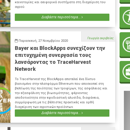
καινοτομίες και αειφορικά συστήματα στη διαχείριση του
αγρού.
Διαβάστε περισσότερα...
Γεωργία ακριβείας
Παρασκευή, 27 Νοεμβρίου 2020
Bayer και BlockApps συνεχίζουν την
επιτυχημένη συνεργασία τους
λανσάροντας το TraceHarvest
Network
To TraceHarvest της BlockApps αποτελεί ένα δίκτυο
βασισμένο στην πλατφόρμα Ethereum που αποσκοπεί στη
βελτίωση της ποιότητας των τροφίμων, της ασφάλειας και
την εξασφάλιση της βιωσιμότητας, φέρνοντας
αποδοτικότητα στην εφοδιαστική αλυσίδα, διαφάνεια,
συμμόρφωση με τις βέλτιστες πρακτικές και ορθή
διαχείριση των αγροτικών προϊόντων.
Διαβάστε περισσότερα...