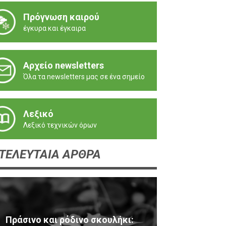
Πρόγνωση καιρού
έγκυρα και έγκαιρα
Αρχείο newsletters
Όλα τα newsletters μας σε ένα σημείο
Λεξικό
Λεξικό τεχνικών όρων
ΤΕΛΕΥΤΑΙΑ ΑΡΘΡΑ
Πράσινο και ρόδινο σκουλήκι: