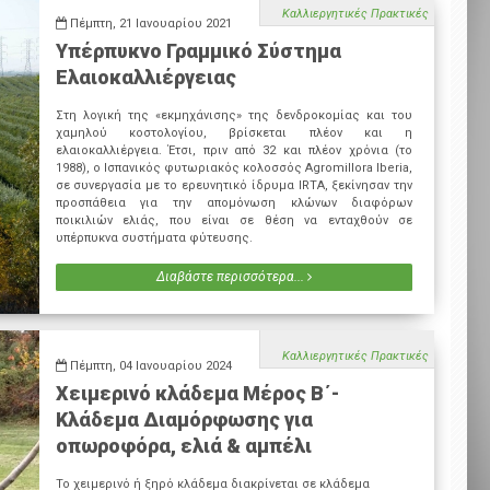
Καλλιεργητικές Πρακτικές
Πέμπτη, 21 Ιανουαρίου 2021
Υπέρπυκνο Γραμμικό Σύστημα
Ελαιοκαλλιέργειας
Στη λογική της «εκμηχάνισης» της δενδροκομίας και του
χαμηλού κοστολογίου, βρίσκεται πλέον και η
ελαιοκαλλιέργεια. Έτσι, πριν από 32 και πλέον χρόνια (το
1988), ο Ισπανικός φυτωριακός κολοσσός Agromillora Iberia,
σε συνεργασία με το ερευνητικό ίδρυμα IRTA, ξεκίνησαν την
προσπάθεια για την απομόνωση κλώνων διαφόρων
ποικιλιών ελιάς, που είναι σε θέση να ενταχθούν σε
υπέρπυκνα συστήματα φύτευσης.
Διαβάστε περισσότερα...
Καλλιεργητικές Πρακτικές
Πέμπτη, 04 Ιανουαρίου 2024
Χειμερινό κλάδεμα Μέρος Β΄-
Κλάδεμα Διαμόρφωσης για
οπωροφόρα, ελιά & αμπέλι
Το χειμερινό ή ξηρό κλάδεμα διακρίνεται σε κλάδεμα