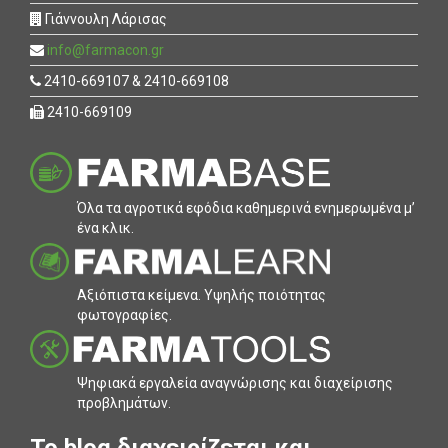
Γιάννουλη Λάρισας
info@farmacon.gr
2410-669107 & 2410-669108
2410-669109
Όλα τα αγροτικά εφόδια καθηµερινά ενηµερωµένα µ’
ένα κλικ.
Αξιόπιστα κείµενα. Υψηλής ποιότητας
φωτογραφίες.
Ψηφιακά εργαλεία αναγνώρισης και διαχείρισης
προβληµάτων.
To blog διαχειρίζεται και