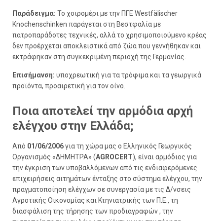
Παράδειγμα:
Το χοιρομέρι με την ΠΓΕ Westfälischer
Knochenschinken παράγεται στη Βεστφαλία με
πατροπαράδοτες τεχνικές, αλλά το χρησιμοποιούμενο κρέας
δεν προέρχεται αποκλειστικά από ζώα που γεννήθηκαν και
εκτράφηκαν στη συγκεκριμένη περιοχή της Γερμανίας.
Επισήμανση:
υποχρεωτική για τα τρόφιμα και τα γεωργικά
προϊόντα, προαιρετική για τον οίνο.
Ποια αποτελεί την αρμόδια αρχή
ελέγχου στην Ελλάδα;
Από
01/06/2006
για τη χώρα μας ο Ελληνικός Γεωργικός
Οργανισμός «ΔΗΜΗΤΡΑ» (
AGROCERT
), είναι αρμόδιος για
την έγκριση των υποβαλλόμενων από τις ενδιαφερόμενες
επιχειρήσεις αιτημάτων ένταξης στο σύστημα ελέγχου, την
πραγματοποίηση ελέγχων σε συνεργασία με τις Δ/νσεις
Αγροτικής Οικονομίας και Κτηνιατρικής των Π.Ε., τη
διασφάλιση της τήρησης των προδιαγραφών , την