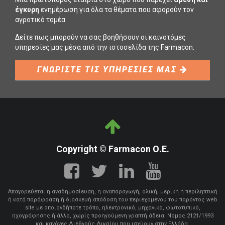
έγκυρη
ενημέρωση για όλα τα θέματα που αφορούν τον
αγροτικό τομέα.
Δείτε πως μπορούν να σας βοηθήσουν οι καινοτόμες
υπηρεσίες μας μέσα από την ιστοσελίδα της Farmacon.
ΓΝΩΡΙΣΤΕ ΤΙΣ ΥΠΗΡΕΣΙΕΣ ΜΑΣ
Copyright © Farmacon Ο.Ε.
Απαγορεύεται η αναδημοσίευση, η αναπαραγωγή, ολική, μερική ή περιληπτική
ή κατά παράφραση ή διασκευή απόδοση του περιεχομένου του παρόντος web
site με οποιονδήποτε τρόπο, ηλεκτρονικό, μηχανικό, φωτοτυπικό,
ηχογράφησης ή άλλο, χωρίς προηγούμενη γραπτή άδεια. Νόμος 2121/1993
και κανόνες Διεθνούς Δικαίου που ισχύουν στην Ελλάδα.