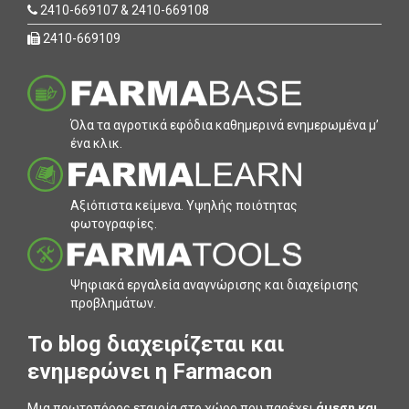
2410-669107 & 2410-669108
2410-669109
Όλα τα αγροτικά εφόδια καθηµερινά ενηµερωµένα µ’
ένα κλικ.
Αξιόπιστα κείµενα. Υψηλής ποιότητας
φωτογραφίες.
Ψηφιακά εργαλεία αναγνώρισης και διαχείρισης
προβληµάτων.
To blog διαχειρίζεται και
ενημερώνει η Farmacon
Μια πρωτοπόρος εταιρία στο χώρο που παρέχει
άμεση και