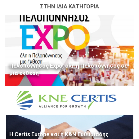
ΣΤΗΝ ΙΔΙΑ ΚΑΤΗΓΟΡΙΑ
Πελοπόννησος Expo, όλη η Πελοπόννησος σε
μια έκθεση
H Certis Europe και η Κ&Ν Ευθυμιάδης