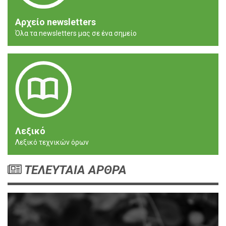
Αρχείο newsletters
Όλα τα newsletters μας σε ένα σημείο
Λεξικό
Λεξικό τεχνικών όρων
ΤΕΛΕΥΤΑΙΑ ΑΡΘΡΑ