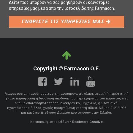
Δείτε πως μπορούν να σας βοηθήσουν οι καινοτόμες
υπηρεσίες μας μέσα από την ιστοσελίδα της Farmacon.
ΓΝΩΡΙΣΤΕ ΤΙΣ ΥΠΗΡΕΣΙΕΣ ΜΑΣ
Copyright © Farmacon Ο.Ε.
Απαγορεύεται η αναδημοσίευση, η αναπαραγωγή, ολική, μερική ή περιληπτική
ή κατά παράφραση ή διασκευή απόδοση του περιεχομένου του παρόντος web
site με οποιονδήποτε τρόπο, ηλεκτρονικό, μηχανικό, φωτοτυπικό,
ηχογράφησης ή άλλο, χωρίς προηγούμενη γραπτή άδεια. Νόμος 2121/1993
και κανόνες Διεθνούς Δικαίου που ισχύουν στην Ελλάδα.
Κατασκευή ιστοσελίδων
/
Readmore Creative