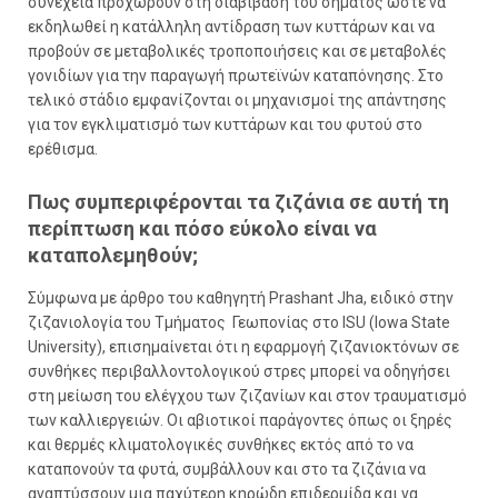
συνέχεια προχωρούν στη
διαβίβαση του σήματος
ώστε να
εκδηλωθεί η κατάλληλη αντίδραση των κυττάρων και να
προβούν σε μεταβολικές τροποποιήσεις και σε μεταβολές
γονιδίων για την παραγωγή πρωτεϊνών καταπόνησης. Στο
τελικό στάδιο εμφανίζονται οι μηχανισμοί της
απάντησης
για τον εγκλιματισμό των κυττάρων και του φυτού στο
ερέθισμα.
Πως συμπεριφέρονται τα ζιζάνια σε αυτή τη
περίπτωση και πόσο εύκολο είναι να
καταπολεμηθούν;
Σύμφωνα με άρθρο του καθηγητή
Prashant Jha, ειδικό στην
ζιζανιολογία του Τμήματος Γεωπονίας στο ISU (Ιowa State
University), επισημαίνεται ότι η εφαρμογή ζιζανιοκτόνων σε
συνθήκες περιβαλλοντολογικού στρες μπορεί να οδηγήσει
στη μείωση του ελέγχου των ζιζανίων και στον τραυματισμό
των καλλιεργειών. Οι αβιοτικοί παράγοντες όπως οι ξηρές
και θερμές κλιματολογικές συνθήκες εκτός από το να
καταπονούν τα φυτά, συμβάλλουν και στο τα ζιζάνια να
αναπτύσσουν μια παχύτερη κηρώδη επιδερμίδα και να