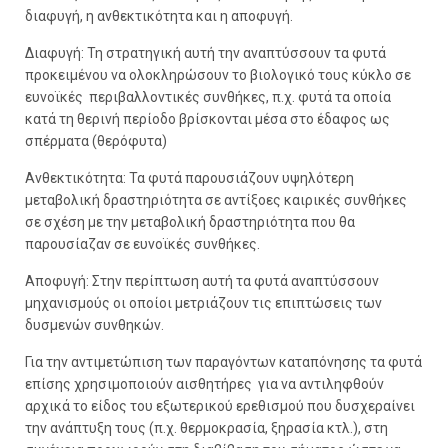
διαφυγή, η ανθεκτικότητα και η αποφυγή.
Διαφυγή:
Τη στρατηγική αυτή την αναπτύσσουν τα φυτά
προκειμένου να ολοκληρώσουν το βιολογικό τους κύκλο σε
ευνοϊκές περιβαλλοντικές συνθήκες, π.χ. φυτά τα οποία
κατά τη θερινή περίοδο βρίσκονται μέσα στο έδαφος ως
σπέρματα (θερόφυτα)
Ανθεκτικότητα:
Τα φυτά παρουσιάζουν υψηλότερη
μεταβολική δραστηριότητα σε αντίξοες καιρικές συνθήκες
σε σχέση με την μεταβολική δραστηριότητα που θα
παρουσίαζαν σε ευνοϊκές συνθήκες.
Αποφυγή:
Στην περίπτωση αυτή τα φυτά αναπτύσσουν
μηχανισμούς οι οποίοι μετριάζουν τις επιπτώσεις των
δυσμενών συνθηκών.
Για την αντιμετώπιση των παραγόντων καταπόνησης τα φυτά
επίσης χρησιμοποιούν
αισθητήρες
για να
αντιληφθούν
αρχικά
το είδος του
εξωτερικού ερεθισμού
που δυσχεραίνει
την ανάπτυξη τους (π.χ. θερμοκρασία, ξηρασία κτλ.), στη