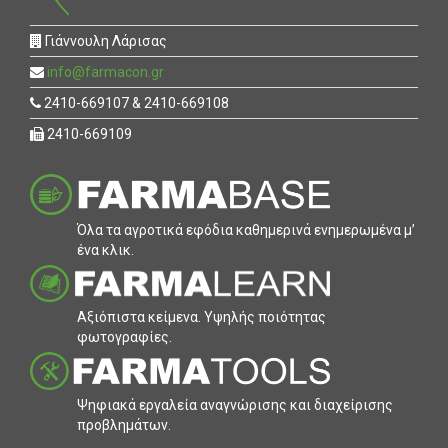
Γιάννουλη Λάρισας
info@farmacon.gr
2410-669107 & 2410-669108
2410-669109
Όλα τα αγροτικά εφόδια καθηµερινά ενηµερωµένα µ’
ένα κλικ.
Αξιόπιστα κείµενα. Υψηλής ποιότητας
φωτογραφίες.
Ψηφιακά εργαλεία αναγνώρισης και διαχείρισης
προβληµάτων.