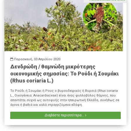
Παρασκευή, 03 Απριλίου 2020
Δενδρώδη / θαμνώδη μικρότερης
οικονομικής σημασίας: Το Ρούδι ή Σουμάκι
(Rhus coriaria L.)
Το Ρούδι ή Σουμάκι ή Ρους ο βυρσοδεψικός ή Βυρσιά (
Rhus coriaria
L., Οικογένεια: Anacardiaceae) είναι ένας φυλλοβόλος θάμνος, που
απαντάται συχνά ως αυτοφυής στην ηπειρωτική Ελλάδα, συνήθως σε
άγονα ή βαθιά και καλά στραγγιζόμενα εδάφη.
Διαβάστε περισσότερα...