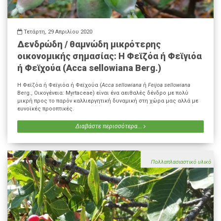
Τετάρτη, 29 Απριλίου 2020
Δενδρώδη / θαμνώδη μικρότερης
οικονομικής σημασίας: Η Φεϊζόα ή Φεϊγιόα
ή Φεϊχούα (Acca sellowiana Berg.)
Η Φεϊζόα ή Φεϊγιόα ή Φεϊχούα (
Acca sellowiana
ή
Feijoa
sellowiana
Berg., Οικογένεια: Myrtaceae) είναι ένα αειθαλές δένδρο με πολύ
μικρή προς το παρόν καλλιεργητική δυναμική στη χώρα μας αλλά με
ευνοϊκές προοπτικές.
Διαβάστε περισσότερα...
Πολλαπλασιαστικό υλικό