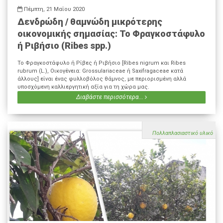
Πέμπτη, 21 Μαΐου 2020
Δενδρώδη / θαμνώδη μικρότερης
οικονομικής σημασίας: Το Φραγκοστάφυλο
ή Ριβήσιο (Ribes spp.)
Το Φραγκοστάφυλο ή Ρίβες ή Ριβήσιο [Ribes nigrum και Ribes
rubrum (L.), Οικογένεια: Grossulariaceae ή Saxifragaceae κατά
άλλους] είναι ένας φυλλοβόλος θάμνος, με περιορισμένη αλλά
υποσχόμενη καλλιεργητική αξία για τη χώρα μας.
Διαβάστε περισσότερα...
Πολλαπλασιαστικό υλικό