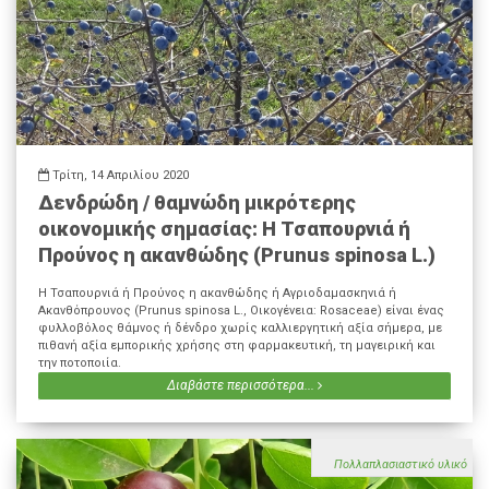
Τρίτη, 14 Απριλίου 2020
Δενδρώδη / θαμνώδη μικρότερης
οικονομικής σημασίας: Η Τσαπουρνιά ή
Προύνος η ακανθώδης (Prunus spinosa L.)
Η Τσαπουρνιά ή Προύνος η ακανθώδης ή Αγριοδαμασκηνιά ή
Ακανθόπρουνος (Prunus spinosa L., Οικογένεια: Rosaceae) είναι ένας
φυλλοβόλος θάμνος ή δένδρο χωρίς καλλιεργητική αξία σήμερα, με
πιθανή αξία εμπορικής χρήσης στη φαρμακευτική, τη μαγειρική και
την ποτοποιία.
Διαβάστε περισσότερα...
Πολλαπλασιαστικό υλικό