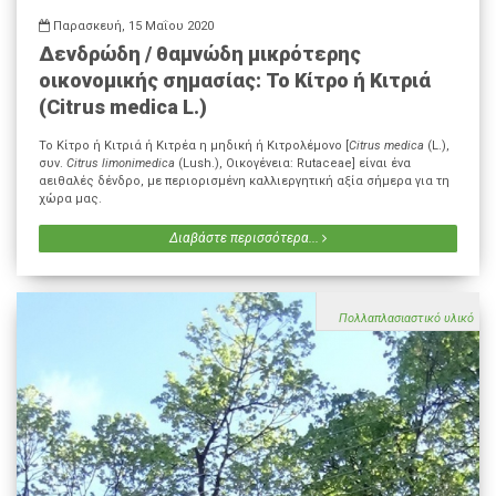
Παρασκευή, 15 Μαΐου 2020
Δενδρώδη / θαμνώδη μικρότερης
οικονομικής σημασίας: Το Κίτρο ή Κιτριά
(Citrus medica L.)
Το Κίτρο ή Κιτριά ή Κιτρέα η μηδική ή Κιτρολέμονο [
Citrus medica
(L.),
συν.
Citrus limonimedica
(Lush.), Οικογένεια: Rutaceae] είναι ένα
αειθαλές δένδρο, με περιορισμένη καλλιεργητική αξία σήμερα για τη
χώρα μας.
Διαβάστε περισσότερα...
Πολλαπλασιαστικό υλικό