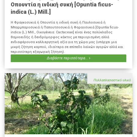
Οπουντία η ινδική συκή [Opuntia ficus-
indica (L.) Mill.]
Η Φραγκοσυκιά ή Οπουντία η ινδική συκή ή Παυλοσυκιά ή
Μπαρμπαροσυκιά ή Παπουτσοσυκιά ή Φαραοσυκιά [Opuntia ficus-
indica (L.) Mill., Οικογένεια: Cactaceae] είναι ένας πολύκλαδος
θαμνοειδής ή δενδρόμορφος κάκτος με περιορισμένη αλλά
ενδιαφέρουσα καλλιεργητική αξία για τη χώρα μας (υπάρχει μια
μικρή ζήτηση καρπού, ιδιαίτερα σε επίπεδο λαϊκών αγορών αλλά και
περισσότερη εξαγωγική ζήτηση).
Διαβάστε περισσότερα...
Πολλαπλασιαστικό υλικό