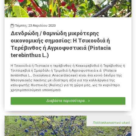
Πέμπτη, 23 Απριλίου 2020
Δενδρώδη / θαμνώδη μικρότερης
οικονομικής σημασίας: Η Τσικουδιά ή
Τερέβινθος ή Αγριοφυστικιά (Pistacia
terebinthus L.)
Η Τσικουδιά ή Πιστακία η τερέβινθος ή Κοκκορεβυθιά ή Τερέβινθος ή
Τσιτσιρεβιά ή Σμαρδάλι ή Τριμιθιά ή Αγριοφυστικιά κ.ά. (
Pistacia
terebinthus
L., Οικογένεια: Anacardiaceae) είναι ένα κοινό δένδρο της
Μεσογειακής λεκάνης με ιδιαίτερη αξία για την καλλιέργεια της
κελυφωτής Φυστικιάς (Αιγίνης) για τη χώρα μας, ως το κυριότερο
χρησιμοποιούμενο υποκείμενο.
Διαβάστε περισσότερα...
Πολλαπλασιαστικό υλικό