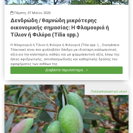
Πέμπτη, 07 Μαΐου 2020
Δενδρώδη / θαμνώδη μικρότερης
οικονομικής σημασίας: Η Φλαμουριά ή
Τίλιον ή Φιλύρα (Tilia spp.)
Η Φλαμουριά ή Τίλιον ή Φιλύρα ή Φιλουριά (Tilia spp. L., Οικογένεια:
Tiliaceae) είναι ένα φυλλοβόλο δένδρο με ιδιαίτερη καλλωπιστική
αξία για την κηποτεχνία, καθώς και με φαρμακευτική αξία, λόγω της
ήπιας εφιδρωτικής, αντισπασμωδικής και καθαρτικής δράσης του
αφεψήματος των ανθέων της.
Διαβάστε περισσότερα...
Πολλαπλασιαστικό υλικό