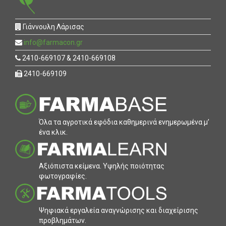
Γιάννουλη Λάρισας
info@farmacon.gr
2410-669107 & 2410-669108
2410-669109
Όλα τα αγροτικά εφόδια καθηµερινά ενηµερωµένα µ’
ένα κλικ.
Αξιόπιστα κείµενα. Υψηλής ποιότητας
φωτογραφίες.
Ψηφιακά εργαλεία αναγνώρισης και διαχείρισης
προβληµάτων.